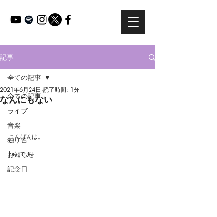
記事
全ての記事
2021年6月24日
読了時間: 1分
全ての記事
なんにもない
ライブ
音楽
こんばんは。
独り言
お知らせ
key:です。
記念日