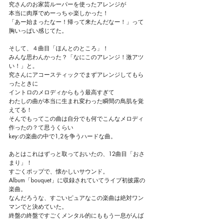
究さんのお家芸ルーパーを使ったアレンジが
本当に肉厚でめーっちゃ楽しかった！
「あー始まったなー！帰って来たんだなー！」って
胸いっぱい感じてた。
そして、４曲目「ほんとのところ」！
みんな思わんかった？「なにこのアレンジ！激アツ
い！」と。
究さんにアコースティックでまずアレンジしてもら
ったときに
イントロのメロディからもう最高すぎて
わたしの曲が本当に生まれ変わった瞬間の鳥肌を覚
えてる！
そんでもってこの曲は自分でも何でこんなメロディ
作ったの？て思うくらい
key:の楽曲の中で1,2を争うハードな曲。
あとはこれはずっと取っておいたの、12曲目「おさ
まり」！
すごくポップで、懐かしいサウンド。
Album「bouquet」に収録されていてライブ初披露の
楽曲。
なんだろうな、すごいピュアなこの楽曲は絶対ワン
マンでと決めていた。
終盤の終盤ですごくメンタル的にももう一息がんば