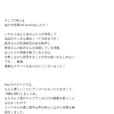
そしてOAには
あの大先輩のCacisのおふたり！
いやもうほんとあのふたりが仲良しで
会話のテンポも面白くって大好きです！
延沢さんの圧倒的芯のある歌声と
和音さんの延沢さんを信頼している演奏。
おふたりの演奏を観ているときは
分析しながら拝見することの方が多いかもしれない
です。。勉強。。
素敵なステージをありがとうございました！
key:のステージでは
なんと嬉しいことにアンコールもいただきまして、
14曲お届けしましたね。
もちろん１度のライブでこれだけの曲数を歌うこと
はなかったので
リハーサルの度に後半は声を枯らしながら何度も確
認をしました。