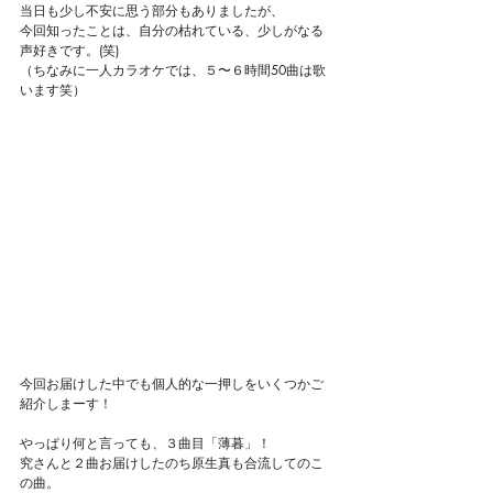
当日も少し不安に思う部分もありましたが、
今回知ったことは、自分の枯れている、少しがなる
声好きです。(笑)
（ちなみに一人カラオケでは、５〜６時間50曲は歌
います笑）
今回お届けした中でも個人的な一押しをいくつかご
紹介しまーす！
やっぱり何と言っても、３曲目「薄暮」！
究さんと２曲お届けしたのち原生真も合流してのこ
の曲。