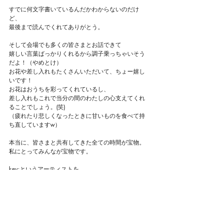
すでに何文字書いているんだかわからないのだけ
ど、
最後まで読んでくれてありがとう。
そして会場でも多くの皆さまとお話できて
嬉しい言葉ばっかりくれるから調子乗っちゃいそう
だよ！（やめとけ）
お花や差し入れもたくさんいただいて、ちょー嬉し
いです！
お花はおうちを彩ってくれているし、
差し入れもこれで当分の間のわたしの心支えてくれ
ることでしょう。(笑)
（疲れたり悲しくなったときに甘いものを食べて持
ち直していますw）
本当に、皆さまと共有してきた全ての時間が宝物。
私にとってみんなが宝物です。
key:というアーティストを
key:というひとりの人間を
key:というあなたに寄り添う音楽を
ずっとずっと、これからもずーと！
どうぞよろしくお願いいたします。