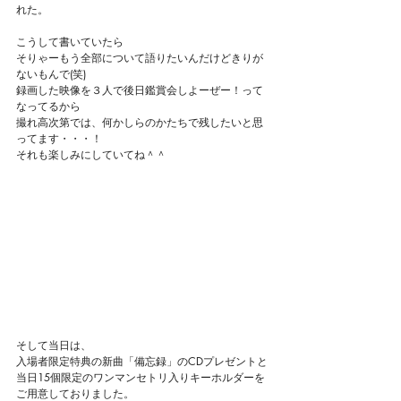
れた。
こうして書いていたら
そりゃーもう全部について語りたいんだけどきりが
ないもんで(笑)
録画した映像を３人で後日鑑賞会しよーぜー！って
なってるから
撮れ高次第では、何かしらのかたちで残したいと思
ってます・・・！
それも楽しみにしていてね＾＾
そして当日は、
入場者限定特典の新曲「備忘録」のCDプレゼントと
当日15個限定のワンマンセトリ入りキーホルダーを
ご用意しておりました。