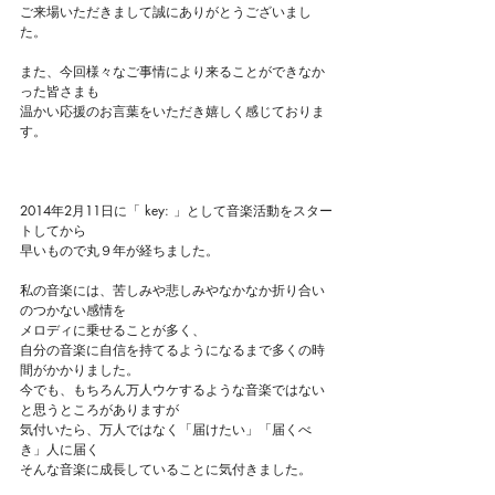
ご来場いただきまして誠にありがとうございまし
た。
また、今回様々なご事情により来ることができなか
った皆さまも
温かい応援のお言葉をいただき嬉しく感じておりま
す。
2014年2月11日に「 key: 」として音楽活動をスター
トしてから
早いもので丸９年が経ちました。
私の音楽には、苦しみや悲しみやなかなか折り合い
のつかない感情を
メロディに乗せることが多く、
自分の音楽に自信を持てるようになるまで多くの時
間がかかりました。
今でも、もちろん万人ウケするような音楽ではない
と思うところがありますが
気付いたら、万人ではなく「届けたい」「届くべ
き」人に届く
そんな音楽に成長していることに気付きました。