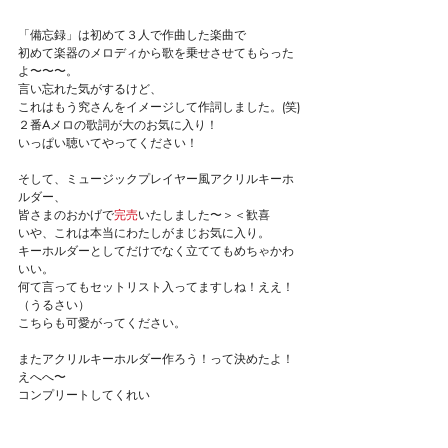
「備忘録」は初めて３人で作曲した楽曲で
初めて楽器のメロディから歌を乗せさせてもらった
よ〜〜〜。
言い忘れた気がするけど、
これはもう究さんをイメージして作詞しました。(笑)
２番Aメロの歌詞が大のお気に入り！
いっぱい聴いてやってください！
そして、ミュージックプレイヤー風アクリルキーホ
ルダー、
皆さまのおかげで
完売
いたしました〜＞＜歓喜
いや、これは本当にわたしがまじお気に入り。
キーホルダーとしてだけでなく立ててもめちゃかわ
いい。
何て言ってもセットリスト入ってますしね！ええ！
（うるさい）
こちらも可愛がってください。
またアクリルキーホルダー作ろう！って決めたよ！
えへへ〜
コンプリートしてくれい